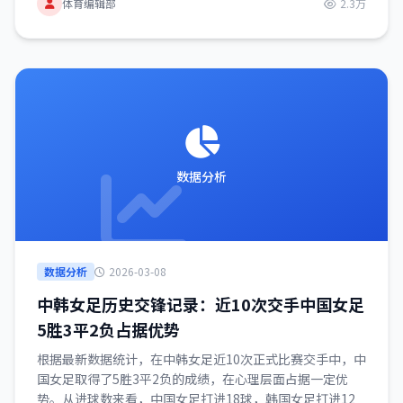
体育编辑部
2.3万
数据分析
数据分析
2026-03-08
中韩女足历史交锋记录：近10次交手中国女足
5胜3平2负占据优势
根据最新数据统计，在中韩女足近10次正式比赛交手中，中
国女足取得了5胜3平2负的成绩，在心理层面占据一定优
势。从进球数来看，中国女足打进18球，韩国女足打进12