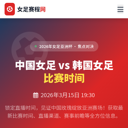
女足赛程
网
2026年女足亚洲杯 · 焦点对决
中国女足 vs 韩国女足
比赛时间
2026年3月15日 19:30
锁定直播时间，见证中国玫瑰绽放亚洲赛场！获取最
新比赛时间、直播渠道、赛事前瞻等全方位信息。