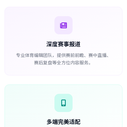
深度赛事报道
专业体育编辑团队，提供赛前前瞻、赛中直播、
赛后复盘等全方位内容服务。
多端完美适配