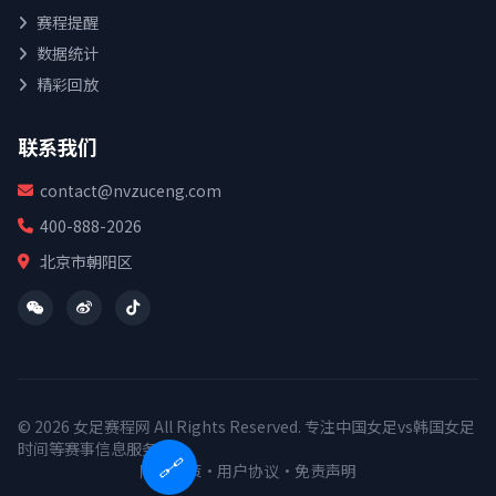
赛程提醒
数据统计
精彩回放
联系我们
contact@nvzuceng.com
400-888-2026
北京市朝阳区
© 2026 女足赛程网 All Rights Reserved. 专注中国女足vs韩国女足
时间等赛事信息服务
🔗
隐私政策
·
用户协议
·
免责声明
王健林买球队