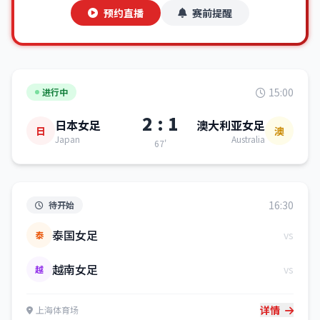
预约直播
赛前提醒
15:00
进行中
2 : 1
日本女足
澳大利亚女足
日
澳
Japan
Australia
67'
16:30
待开始
泰国女足
vs
泰
越南女足
vs
越
详情
上海体育场