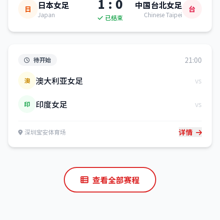
1 : 0
日本女足
中国台北女足
日
台
Japan
Chinese Taipei
已结束
21:00
待开始
澳大利亚女足
vs
澳
印度女足
vs
印
详情
深圳宝安体育场
查看全部赛程