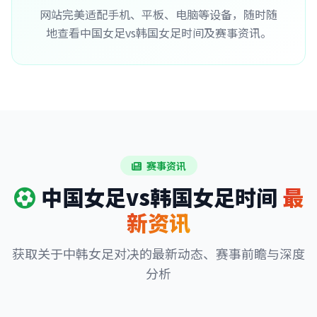
网站完美适配手机、平板、电脑等设备，随时随
地查看中国女足vs韩国女足时间及赛事资讯。
赛事资讯
中国女足vs韩国女足时间
最
新资讯
获取关于中韩女足对决的最新动态、赛事前瞻与深度
分析