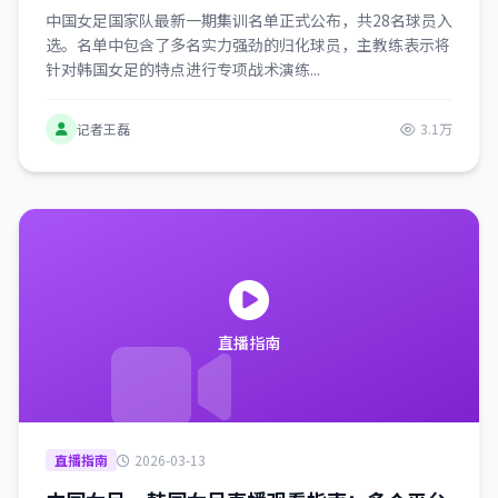
中国女足国家队最新一期集训名单正式公布，共28名球员入
选。名单中包含了多名实力强劲的归化球员，主教练表示将
针对韩国女足的特点进行专项战术演练...
记者王磊
3.1万
直播指南
直播指南
2026-03-13