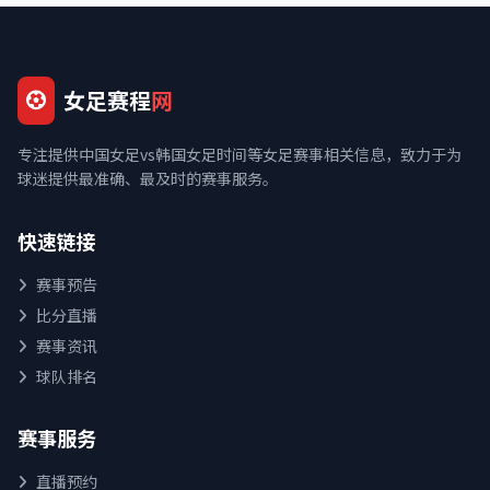
女足赛程
网
专注提供中国女足vs韩国女足时间等女足赛事相关信息，致力于为
球迷提供最准确、最及时的赛事服务。
快速链接
赛事预告
比分直播
赛事资讯
球队排名
赛事服务
直播预约